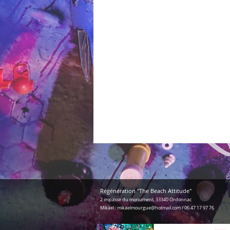
Régénération "The Beach Attitude"
2 impasse d
u monument, 33340 Ordonnac
Mikael :
mikaelmourgue@hotmail.com
/
06 47 17 97 76