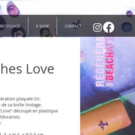
 RECYCLAGE
E-SHOP
CONTACT
hes Love
ération plaquée Or,
de sa boîte Vintage.
"Love" découpé en plastique
édocaines.
.
 L 3 x H 4 x P 0.5 cm