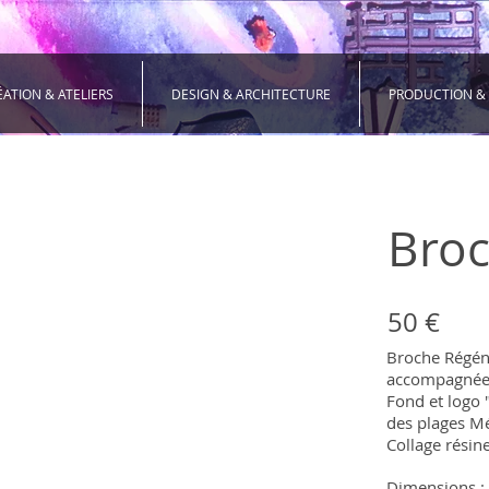
ÉATION & ATELIERS
DESIGN & ARCHITECTURE
PRODUCTION &
Broc
50 €
Broche Régén
accompagnée 
Fond et logo 
des plages M
Collage résine
Dimensions :