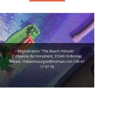
Régénération "The Beach Attitude"
2 impasse d
u monument, 33340 Ordonnac
Mikael :
mikaelmourgue@hotmail.com
/
06 47
17 97 76
Politique de cookies
Mentions légales
Contact